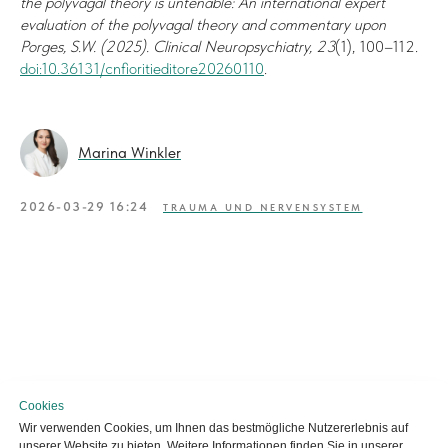
the polyvagal theory is untenable: An international expert
evaluation of the polyvagal theory and commentary upon
Porges, S.W. (2025).
Clinical Neuropsychiatry, 23
(1), 100–112.
doi:10.36131/cnfioritieditore20260110
.
Marina Winkler
2026-03-29 16:24
TRAUMA UND NERVENSYSTEM
Cookies
Wir verwenden Cookies, um Ihnen das bestmögliche Nutzererlebnis auf
unserer Website zu bieten. Weitere Informationen finden Sie in unserer