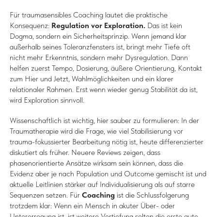
Für traumasensibles Coaching lautet die praktische
Konsequenz:
Regulation vor Exploration.
Das ist kein
Dogma, sondern ein Sicherheitsprinzip. Wenn jemand klar
außerhalb seines Toleranzfensters ist, bringt mehr Tiefe oft
nicht mehr Erkenntnis, sondern mehr Dysregulation. Dann
helfen zuerst Tempo, Dosierung, äußere Orientierung, Kontakt
zum Hier und Jetzt, Wahlmöglichkeiten und ein klarer
relationaler Rahmen. Erst wenn wieder genug Stabilität da ist,
wird Exploration sinnvoll.
Wissenschaftlich ist wichtig, hier sauber zu formulieren: In der
Traumatherapie wird die Frage, wie viel Stabilisierung vor
trauma-fokussierter Bearbeitung nötig ist, heute differenzierter
diskutiert als früher. Neuere Reviews zeigen, dass
phasenorientierte Ansätze wirksam sein können, dass die
Evidenz aber je nach Population und Outcome gemischt ist und
aktuelle Leitlinien stärker auf Individualisierung als auf starre
Sequenzen setzen. Für
Coaching
ist die Schlussfolgerung
trotzdem klar: Wenn ein Mensch in akuter Über- oder
Untererregung ist, ist weitere Vertiefung selten die erste gute