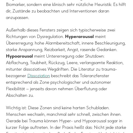
Biomarker, sondern eine klinisch sehr nützliche Heuristik: Es hilft
dir, Zustände zu beobachten und Interventionen daran
anzupassen.
Außerhalb dieses Fensters zeigen sich typischerweise zwei
Richtungen von Dysregulation.
Hyperarousal
meint
Übererregung: hohe Alarmbereitschaft, innere Beschleunigung,
starke Anspannung, Reizbarkeit, Angst, rasende Gedanken.
Hypoarousal
meint Untererregung oder Shutdown:
Abflachung, Taubheit, Rückzug, Leere, verlangsamte Reaktion,
mitunter dissoziatives Wegdriften. Die Literatur zu trauma-
bezogener
Dissoziation
beschreibt das Toleranzfenster
entsprechend als Zone psychologischer und autonomer
Flexibilität – jenseits davon nehmen Überflutung oder
Abschalten zu.
Wichtig ist: Diese Zonen sind keine harten Schubladen.
Menschen wechseln, manchmal sehr schnell, zwischen ihnen.
Gerade bei Trauma können Hyper- und Hypoarousal sogar in
kurzer Folge auftreten. In der Praxis heißt das: Nicht jede starke