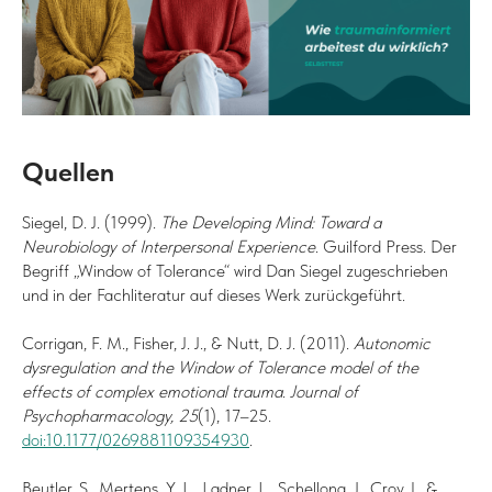
Quellen
Siegel, D. J. (1999).
The Developing Mind: Toward a
Neurobiology of Interpersonal Experience
. Guilford Press. Der
Begriff „Window of Tolerance“ wird Dan Siegel zugeschrieben
und in der Fachliteratur auf dieses Werk zurückgeführt.
Corrigan, F. M., Fisher, J. J., & Nutt, D. J. (2011).
Autonomic
dysregulation and the Window of Tolerance model of the
effects of complex emotional trauma
.
Journal of
Psychopharmacology, 25
(1), 17–25.
doi:10.1177/0269881109354930
.
Beutler, S., Mertens, Y. L., Ladner, L., Schellong, J., Croy, I., &