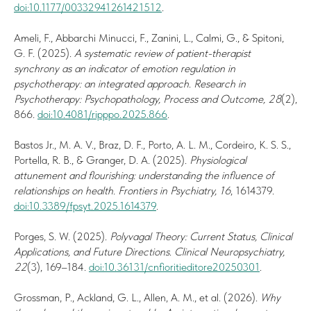
doi:10.1177/00332941261421512
.
Ameli, F., Abbarchi Minucci, F., Zanini, L., Calmi, G., & Spitoni,
G. F. (2025).
A systematic review of patient-therapist
synchrony as an indicator of emotion regulation in
psychotherapy: an integrated approach
.
Research in
Psychotherapy: Psychopathology, Process and Outcome, 28
(2),
866.
doi:10.4081/ripppo.2025.866
.
Bastos Jr., M. A. V., Braz, D. F., Porto, A. L. M., Cordeiro, K. S. S.,
Portella, R. B., & Granger, D. A. (2025).
Physiological
attunement and flourishing: understanding the influence of
relationships on health
.
Frontiers in Psychiatry, 16
, 1614379.
doi:10.3389/fpsyt.2025.1614379
.
Porges, S. W. (2025).
Polyvagal Theory: Current Status, Clinical
Applications, and Future Directions
.
Clinical Neuropsychiatry,
22
(3), 169–184.
doi:10.36131/cnfioritieditore20250301
.
Grossman, P., Ackland, G. L., Allen, A. M., et al. (2026).
Why