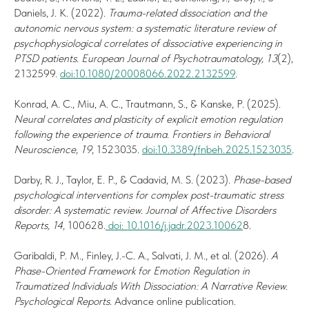
Daniels, J. K. (2022).
Trauma-related dissociation and the
autonomic nervous system: a systematic literature review of
psychophysiological correlates of dissociative experiencing in
PTSD patients
.
European Journal of Psychotraumatology, 13
(2),
2132599.
doi:10.1080/20008066.2022.2132599
.
Konrad, A. C., Miu, A. C., Trautmann, S., & Kanske, P. (2025).
Neural correlates and plasticity of explicit emotion regulation
following the experience of trauma
.
Frontiers in Behavioral
Neuroscience, 19
, 1523035.
doi:10.3389/fnbeh.2025.1523035
.
Darby, R. J., Taylor, E. P., & Cadavid, M. S. (2023).
Phase-based
psychological interventions for complex post-traumatic stress
disorder: A systematic review
.
Journal of Affective Disorders
Reports, 14
, 100628.
doi: 10.1016/j.jadr.2023.10062
8.
Garibaldi, P. M., Finley, J.-C. A., Salvati, J. M., et al. (2026).
A
Phase-Oriented Framework for Emotion Regulation in
Traumatized Individuals With Dissociation: A Narrative Review
.
Psychological Reports
. Advance online publication.