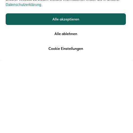
Datenschutzerklärung.
Alle akzeptieren
Alle ablehnen
Cookie Einstellungen
← Alle Impulse
Impressum
Datenschutz
AGB/Widerruf
FAQ
Kontakt
Warteliste
© 2026 Neurotraining Akademie