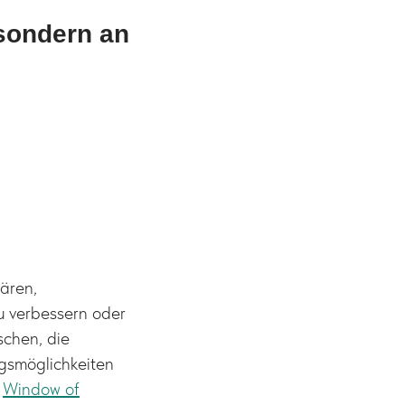
 sondern an
lären,
u verbessern oder
schen, die
ngsmöglichkeiten
r
Window of