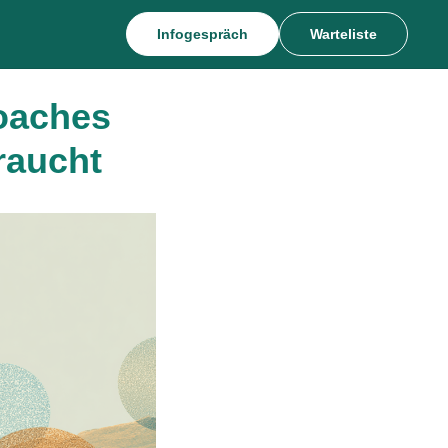
Infogespräch
Warteliste
oaches
raucht