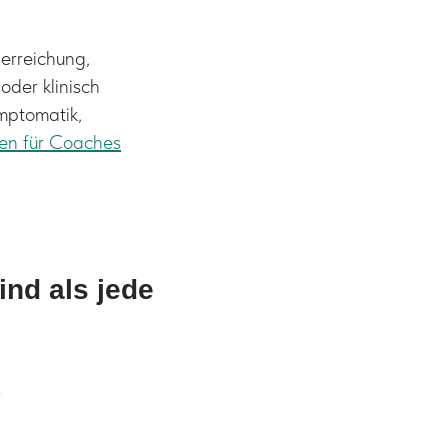
lerreichung,
der klinisch
mptomatik,
sen für Coaches
sind als jede
?